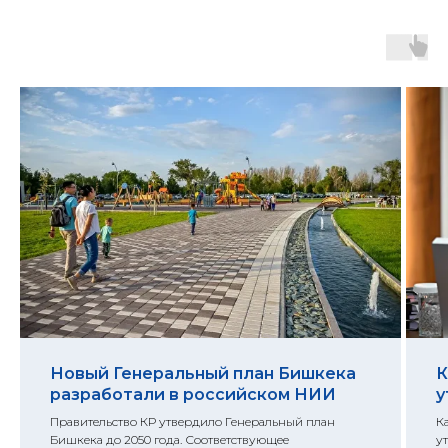
Новый Генеральный план Бишкека
К
разработали в российском НИИ
у
Правительство КР утвердило Генеральный план
К
Бишкека до 2050 года. Соответствующее
у