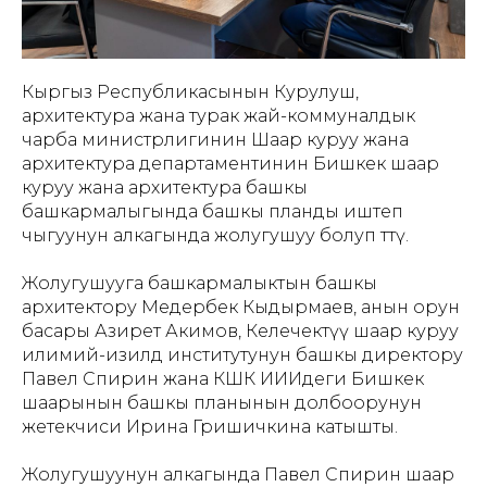
Кыргыз Республикасынын Курулуш,
архитектура жана турак жай-коммуналдык
чарба министрлигинин Шаар куруу жана
архитектура департаментинин Бишкек шаар
куруу жана архитектура башкы
башкармалыгында башкы планды иштеп
чыгуунун алкагында жолугушуу болуп өттү.
Жолугушууга башкармалыктын башкы
архитектору Медербек Кыдырмаев, анын орун
басары Азирет Акимов, Келечектүү шаар куруу
илимий-изилдөө институтунун башкы директору
Павел Спирин жана КШК ИИИдеги Бишкек
шаарынын башкы планынын долбоорунун
жетекчиси Ирина Гришичкина катышты.
Жолугушуунун алкагында Павел Спирин шаар